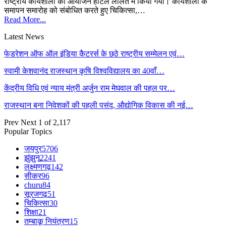
राष्ट्रीय कार्यशाला का आयोजन होटल ललित में किया गया। कार्यशाला के
समापन समारोह को संबोधित करते हुए चिकित्सा,…
Read More...
Latest News
फेडरेशन ऑफ ऑल इंडिया कैटरर्स के छठे राष्ट्रीय सम्मेलन एवं…
स्वामी केशवानंद राजस्थान कृषि विश्वविद्यालय का 40वाँ…
केंद्रीय विधि एवं न्याय मंत्री अर्जुन राम मेघवाल की पहल पर…
राजस्थान बना निवेशकों की पहली पसंद, औद्योगिक विकास की नई…
Prev
Next
1 of 2,117
Popular Topics
जयपुर
5706
झुंझुनू
2241
लक्ष्मणगढ़
142
सीकर
96
churu
84
सूरजगढ़
51
चिकित्सा
30
शिक्षा
21
तम्बाकू नियंत्रण
15