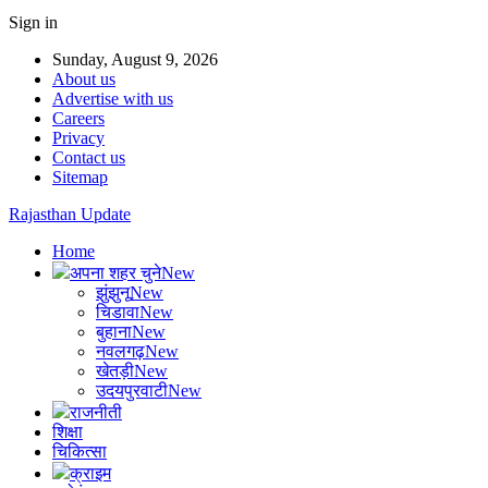
Sign in
Sunday, August 9, 2026
About us
Advertise with us
Careers
Privacy
Contact us
Sitemap
Rajasthan Update
Home
अपना शहर चुने
New
झुंझुनू
New
चिडावा
New
बुहाना
New
नवलगढ़
New
खेतड़ी
New
उदयपुरवाटी
New
राजनीती
शिक्षा
चिकित्सा
क्राइम