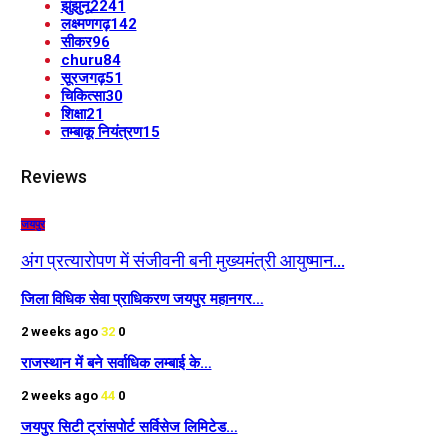
झुंझुनू
2241
लक्ष्मणगढ़
142
सीकर
96
churu
84
सूरजगढ़
51
चिकित्सा
30
शिक्षा
21
तम्बाकू नियंत्रण
15
Reviews
जयपुर
अंग प्रत्यारोपण में संजीवनी बनी मुख्यमंत्री आयुष्मान…
जिला विधिक सेवा प्राधिकरण जयपुर महानगर…
2 weeks ago
32
0
राजस्थान में बने सर्वाधिक लम्बाई के…
2 weeks ago
44
0
जयपुर सिटी ट्रांसपोर्ट सर्विसेज लिमिटेड…