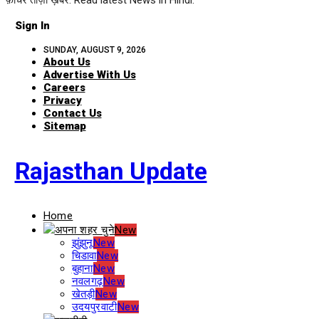
फ़ीचर ताज़ा ख़बरें. Read latest News in Hindi.
Sign In
SUNDAY, AUGUST 9, 2026
About Us
Advertise With Us
Careers
Privacy
Contact Us
Sitemap
Rajasthan Update
Home
अपना शहर चुने
New
झुंझुनू
New
चिडावा
New
बुहाना
New
नवलगढ़
New
खेतड़ी
New
उदयपुरवाटी
New