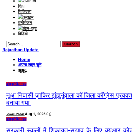
राजनीती
शिक्षा
चिकित्सा
क्राइम
मनोरंजन
खेल-कूद
विडियो
Rajasthan Update
Home
अपना शहर चुने
झुंझुनू
झुंझुनू
ब्रेकिंग न्यूज़
नूआ निवासी ज़ाकिर झुंझुनूंवाला कों जिला काँग्रेस प्रवक्त
बनाया गया
Aug 1, 2026
0
0
Vikas Rahar
झुंझुनू
ब्रेकिंग न्यूज़
सरकारी स्कूलों में शिकायत-सुझाव के लिए क्यूआर को