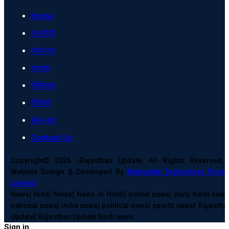
Home
राजनीती
मनोरंजन
क्राइम
चिकित्सा
विडियो
खेल-कूद
Contact Us
Copyright© 2026 -Rajasthan Update. All Rights Reserved. 
Website Design & Developed By
Netiquette Technology Privat
Limited
News| Hindi News| News in Hindi| online news| daily hindi news
national news| india news| political news| sports news| Rajastha
Update| Rajasthan Update hindi news
Sign in