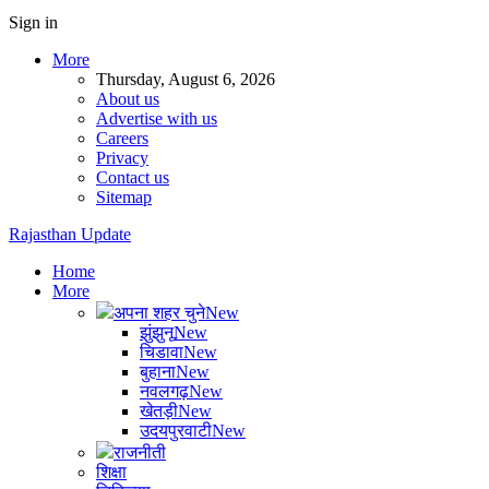
Sign in
More
Thursday, August 6, 2026
About us
Advertise with us
Careers
Privacy
Contact us
Sitemap
Rajasthan Update
Home
More
अपना शहर चुने
New
झुंझुनू
New
चिडावा
New
बुहाना
New
नवलगढ़
New
खेतड़ी
New
उदयपुरवाटी
New
राजनीती
शिक्षा