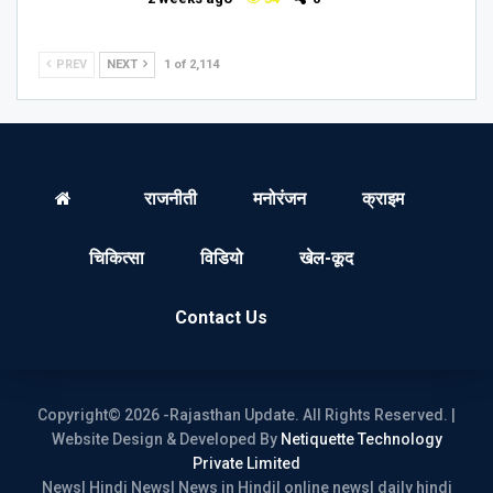
PREV
NEXT
1 of 2,114
राजनीती
मनोरंजन
क्राइम
चिकित्सा
विडियो
खेल-कूद
Contact Us
Copyright© 2026 -Rajasthan Update. All Rights Reserved. |
Website Design & Developed By
Netiquette Technology
Private Limited
News| Hindi News| News in Hindi| online news| daily hindi