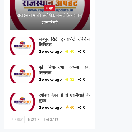
जयपुर
राजस्थान में बने सर्वाधिक लम्बाई के नेशनल
एक्सप्रेसवे
जयपुर सिटी ट्रांसपोर्ट सर्विसेज
लिमिटेड…
2 weeks ago
40
0
पूर्व विधानसभा अध्यक्ष स्व.
परसराम…
2 weeks ago
32
0
स्पीकर देवनानी से एसबीआई के
मुख्य…
2 weeks ago
60
0
PREV
NEXT
1 of 2,113