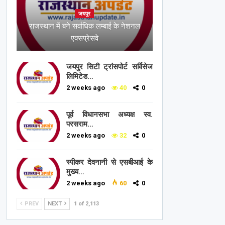
जयपुर
राजस्थान में बने सर्वाधिक लम्बाई के नेशनल
एक्सप्रेसवे
जयपुर सिटी ट्रांसपोर्ट सर्विसेज
लिमिटेड…
2 weeks ago
40
0
पूर्व विधानसभा अध्यक्ष स्व.
परसराम…
2 weeks ago
32
0
स्पीकर देवनानी से एसबीआई के
मुख्य…
2 weeks ago
60
0
PREV
NEXT
1 of 2,113