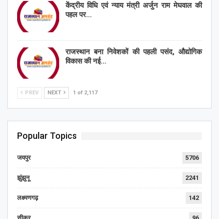
केंद्रीय विधि एवं न्याय मंत्री अर्जुन राम मेघवाल की
पहल पर…
राजस्थान बना निवेशकों की पहली पसंद, औद्योगिक
विकास की नई…
PREV
NEXT
1 of 2,117
Popular Topics
जयपुर
5706
झुंझुनू
2241
लक्ष्मणगढ़
142
सीकर
96