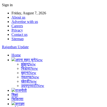
Sign in
Friday, August 7, 2026
About us
Advertise with us
Careers
Privacy
Contact us
Sitemap
Rajasthan Update
Home
अपना शहर चुने
New
झुंझुनू
New
चिडावा
New
बुहाना
New
नवलगढ़
New
खेतड़ी
New
उदयपुरवाटी
New
राजनीती
शिक्षा
चिकित्सा
क्राइम