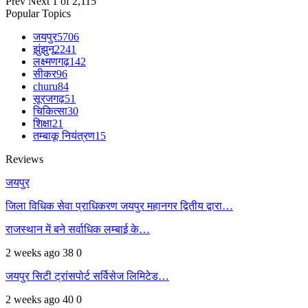
Prev
Next
1 of 2,115
Popular Topics
जयपुर
5706
झुंझुनू
2241
लक्ष्मणगढ़
142
सीकर
96
churu
84
सूरजगढ़
51
चिकित्सा
30
शिक्षा
21
तम्बाकू नियंत्रण
15
Reviews
जयपुर
जिला विधिक सेवा प्राधिकरण जयपुर महानगर द्वितीय द्वारा…
राजस्थान में बने सर्वाधिक लम्बाई के…
2 weeks ago
38
0
जयपुर सिटी ट्रांसपोर्ट सर्विसेज लिमिटेड…
2 weeks ago
40
0