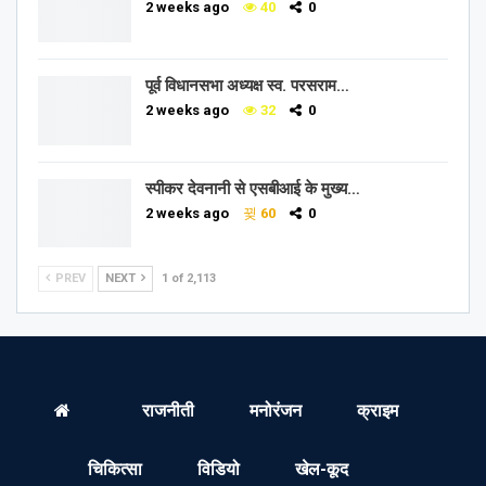
2 weeks ago
40
0
पूर्व विधानसभा अध्यक्ष स्व. परसराम…
2 weeks ago
32
0
स्पीकर देवनानी से एसबीआई के मुख्य…
2 weeks ago
60
0
PREV
NEXT
1 of 2,113
राजनीती
मनोरंजन
क्राइम
चिकित्सा
विडियो
खेल-कूद