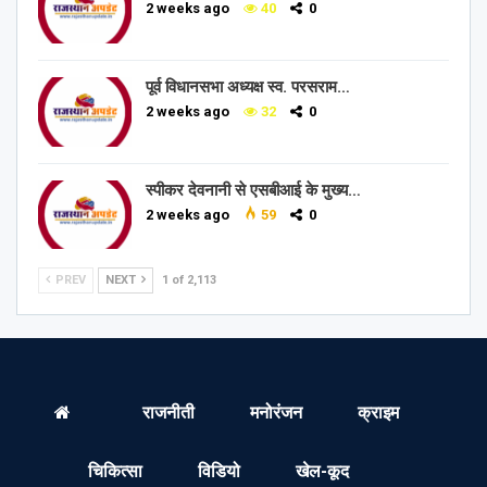
2 weeks ago
40
0
पूर्व विधानसभा अध्यक्ष स्व. परसराम…
2 weeks ago
32
0
स्पीकर देवनानी से एसबीआई के मुख्य…
2 weeks ago
59
0
PREV
NEXT
1 of 2,113
राजनीती
मनोरंजन
क्राइम
चिकित्सा
विडियो
खेल-कूद