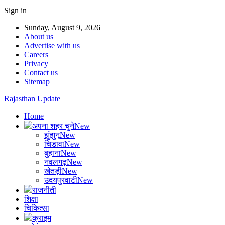
Sign in
Sunday, August 9, 2026
About us
Advertise with us
Careers
Privacy
Contact us
Sitemap
Rajasthan Update
Home
अपना शहर चुने
New
झुंझुनू
New
चिडावा
New
बुहाना
New
नवलगढ़
New
खेतड़ी
New
उदयपुरवाटी
New
राजनीती
शिक्षा
चिकित्सा
क्राइम