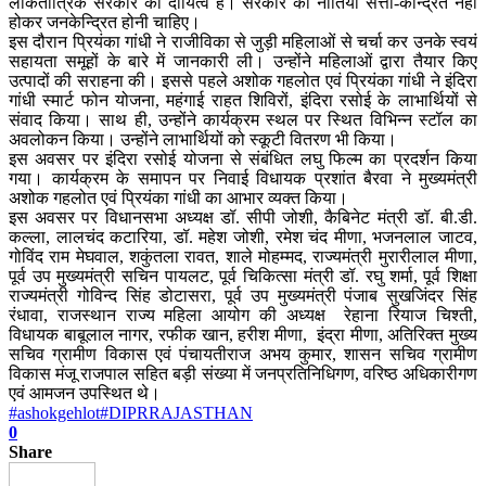
लोकतांत्रिक सरकार का दायित्व है। सरकार की नीतियां सत्ता-केन्द्रित नहीं
होकर जनकेन्द्रित होनी चाहिए।
इस दौरान प्रियंका गांधी ने राजीविका से जुड़ी महिलाओं से चर्चा कर उनके स्वयं
सहायता समूहों के बारे में जानकारी ली। उन्होंने महिलाओं द्वारा तैयार किए
उत्पादों की सराहना की। इससे पहले अशोक गहलोत एवं प्रियंका गांधी ने इंदिरा
गांधी स्मार्ट फोन योजना, महंगाई राहत शिविरों, इंदिरा रसोई के लाभार्थियों से
संवाद किया। साथ ही, उन्होंने कार्यक्रम स्थल पर स्थित विभिन्न स्टॉल का
अवलोकन किया। उन्होंने लाभार्थियों को स्कूटी वितरण भी किया।
इस अवसर पर इंदिरा रसोई योजना से संबंधित लघु फिल्म का प्रदर्शन किया
गया। कार्यक्रम के समापन पर निवाई विधायक प्रशांत बैरवा ने मुख्यमंत्री
अशोक गहलोत एवं प्रियंका गांधी का आभार व्यक्त किया।
इस अवसर पर विधानसभा अध्यक्ष डॉ. सीपी जोशी, कैबिनेट मंत्री डॉ. बी.डी.
कल्ला, लालचंद कटारिया, डॉ. महेश जोशी, रमेश चंद मीणा, भजनलाल जाटव,
गोविंद राम मेघवाल, शकुंतला रावत, शाले मोहम्मद, राज्यमंत्री मुरारीलाल मीणा,
पूर्व उप मुख्यमंत्री सचिन पायलट, पूर्व चिकित्सा मंत्री डॉ. रघु शर्मा, पूर्व शिक्षा
राज्यमंत्री गोविन्द सिंह डोटासरा, पूर्व उप मुख्यमंत्री पंजाब सुखजिंदर सिंह
रंधावा, राजस्थान राज्य महिला आयोग की अध्यक्ष रेहाना रियाज चिश्ती,
विधायक बाबूलाल नागर, रफीक खान, हरीश मीणा, इंद्रा मीणा, अतिरिक्त मुख्य
सचिव ग्रामीण विकास एवं पंचायतीराज अभय कुमार, शासन सचिव ग्रामीण
विकास मंजू राजपाल सहित बड़ी संख्या में जनप्रतिनिधिगण, वरिष्ठ अधिकारीगण
एवं आमजन उपस्थित थे।
#ashokgehlot
#DIPRRAJASTHAN
0
Share