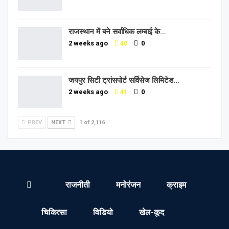
राजस्थान में बने सर्वाधिक लम्बाई के…
2 weeks ago
40
0
जयपुर सिटी ट्रांसपोर्ट सर्विसेज लिमिटेड…
2 weeks ago
41
0
PREV
NEXT
1 of 2,116
राजनीती
मनोरंजन
क्राइम
चिकित्सा
विडियो
खेल-कूद