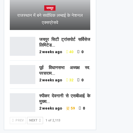
जयपुर
राजस्थान में बने सर्वाधिक लम्बाई के नेशनल
एक्सप्रेसवे
जयपुर सिटी ट्रांसपोर्ट सर्विसेज
लिमिटेड…
2 weeks ago
40
0
पूर्व विधानसभा अध्यक्ष स्व.
परसराम…
2 weeks ago
32
0
स्पीकर देवनानी से एसबीआई के
मुख्य…
2 weeks ago
59
0
PREV
NEXT
1 of 2,113