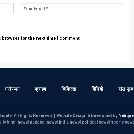
s browser for the next time I comment.
मनोरंजन
क्राइम
चिकित्सा
विडियो
खेल-कूद
pdate. All Rights Reserved. | Website Design & Developed By
Netique
ily hindi news| national news| india news| political news| sports ne