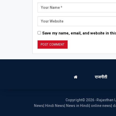
Save my name, email, and website in thi
राजनीती
Copyright© 2026 -Rajasthan U
News| Hindi News| News in Hindi| online news| da