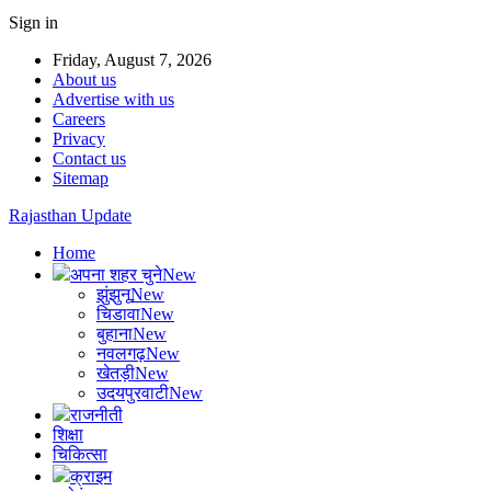
Sign in
Friday, August 7, 2026
About us
Advertise with us
Careers
Privacy
Contact us
Sitemap
Rajasthan Update
Home
अपना शहर चुने
New
झुंझुनू
New
चिडावा
New
बुहाना
New
नवलगढ़
New
खेतड़ी
New
उदयपुरवाटी
New
राजनीती
शिक्षा
चिकित्सा
क्राइम