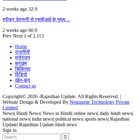
2 weeks ago
32
0
स्पीकर देवनानी से एसबीआई के मुख्य…
2 weeks ago
60
0
Prev
Next
1 of 2,113
Home
राजनीती
मनोरंजन
क्राइम
चिकित्सा
विडियो
खेल-कूद
Contact us
Copyright© 2026 -Rajasthan Update. All Rights Reserved. |
Website Design & Developed By
Netiquette Technology Private
Limited
News| Hindi News| News in Hindi| online news| daily hindi news|
national news| india news| political news| sports news| Rajasthan
Update| Rajasthan Update hindi news
Sign in