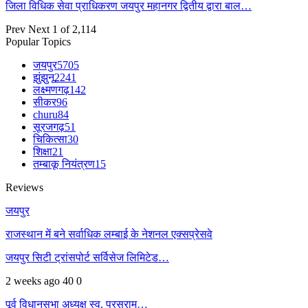
जिला विधिक सेवा प्राधिकरण जयपुर महानगर द्वितीय द्वारा बाल…
Prev
Next
1 of 2,114
Popular Topics
जयपुर
5705
झुंझुनू
2241
लक्ष्मणगढ़
142
सीकर
96
churu
84
सूरजगढ़
51
चिकित्सा
30
शिक्षा
21
तम्बाकू नियंत्रण
15
Reviews
जयपुर
राजस्थान में बने सर्वाधिक लम्बाई के नेशनल एक्सप्रेसवे
जयपुर सिटी ट्रांसपोर्ट सर्विसेज लिमिटेड…
2 weeks ago
40
0
पूर्व विधानसभा अध्यक्ष स्व. परसराम…