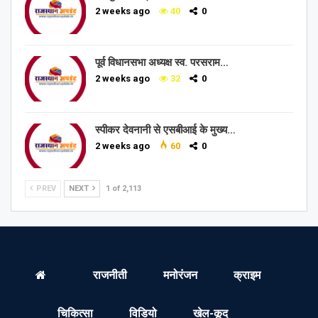
2 weeks ago
40
0
पूर्व विधानसभा अध्यक्ष स्व. परसराम…
2 weeks ago
32
0
स्पीकर देवनानी से एसबीआई के मुख्य…
2 weeks ago
60
0
PREV
NEXT
1 of 2,113
राजनीती
मनोरंजन
क्राइम
चिकित्सा
विडियो
खेल-कूद