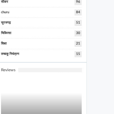
सीकर
96
churu
84
सूरजगढ़
51
चिकित्सा
30
शिक्षा
21
तम्बाकू नियंत्रण
15
Reviews