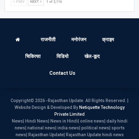
PREV
NEXT
1 of 2,116
राजनीती
मनोरंजन
क्राइम
चिकित्सा
विडियो
खेल-कूद
Contact Us
Copyright© 2026 -Rajasthan Update. All Rights Reserved. |
Website Design & Developed By
Netiquette Technology
Private Limited
News| Hindi News| News in Hindi| online news| daily hindi
news| national news| india news| political news| sports
news| Rajasthan Update| Rajasthan Update hindi news