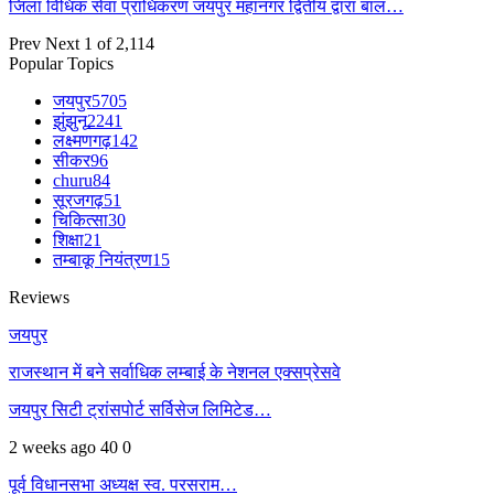
जिला विधिक सेवा प्राधिकरण जयपुर महानगर द्वितीय द्वारा बाल…
Prev
Next
1 of 2,114
Popular Topics
जयपुर
5705
झुंझुनू
2241
लक्ष्मणगढ़
142
सीकर
96
churu
84
सूरजगढ़
51
चिकित्सा
30
शिक्षा
21
तम्बाकू नियंत्रण
15
Reviews
जयपुर
राजस्थान में बने सर्वाधिक लम्बाई के नेशनल एक्सप्रेसवे
जयपुर सिटी ट्रांसपोर्ट सर्विसेज लिमिटेड…
2 weeks ago
40
0
पूर्व विधानसभा अध्यक्ष स्व. परसराम…