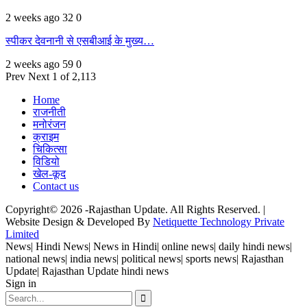
2 weeks ago
32
0
स्पीकर देवनानी से एसबीआई के मुख्य…
2 weeks ago
59
0
Prev
Next
1 of 2,113
Home
राजनीती
मनोरंजन
क्राइम
चिकित्सा
विडियो
खेल-कूद
Contact us
Copyright© 2026 -Rajasthan Update. All Rights Reserved. |
Website Design & Developed By
Netiquette Technology Private
Limited
News| Hindi News| News in Hindi| online news| daily hindi news|
national news| india news| political news| sports news| Rajasthan
Update| Rajasthan Update hindi news
Sign in