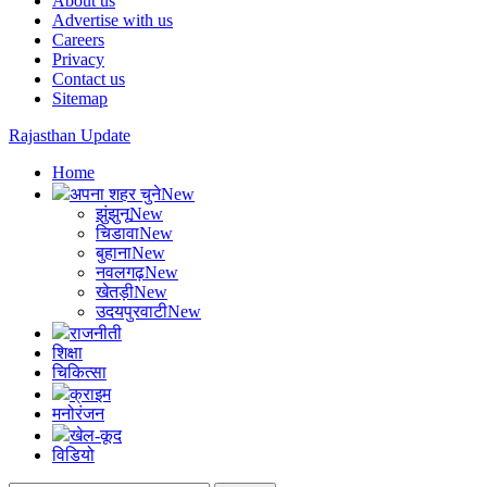
About us
Advertise with us
Careers
Privacy
Contact us
Sitemap
Rajasthan Update
Home
अपना शहर चुने
New
झुंझुनू
New
चिडावा
New
बुहाना
New
नवलगढ़
New
खेतड़ी
New
उदयपुरवाटी
New
राजनीती
शिक्षा
चिकित्सा
क्राइम
मनोरंजन
खेल-कूद
विडियो