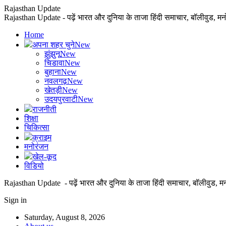
Rajasthan Update
Rajasthan Update - पढ़ें भारत और दुनिया के ताजा हिंदी समाचार, बॉलीवुड, म
Home
अपना शहर चुने
New
झुंझुनू
New
चिडावा
New
बुहाना
New
नवलगढ़
New
खेतड़ी
New
उदयपुरवाटी
New
राजनीती
शिक्षा
चिकित्सा
क्राइम
मनोरंजन
खेल-कूद
विडियो
Rajasthan Update - पढ़ें भारत और दुनिया के ताजा हिंदी समाचार, बॉलीवुड, म
Sign in
Saturday, August 8, 2026