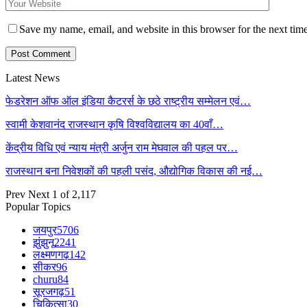
Save my name, email, and website in this browser for the next tim
Latest News
फेडरेशन ऑफ ऑल इंडिया कैटरर्स के छठे राष्ट्रीय सम्मेलन एवं…
स्वामी केशवानंद राजस्थान कृषि विश्वविद्यालय का 40वाँ…
केंद्रीय विधि एवं न्याय मंत्री अर्जुन राम मेघवाल की पहल पर…
राजस्थान बना निवेशकों की पहली पसंद, औद्योगिक विकास की नई…
Prev
Next
1 of 2,117
Popular Topics
जयपुर
5706
झुंझुनू
2241
लक्ष्मणगढ़
142
सीकर
96
churu
84
सूरजगढ़
51
चिकित्सा
30