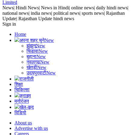
Limited
News| Hindi News| News in Hindi| online news| daily hindi news|
national news| india news| political news| sports news| Rajasthan
Update| Rajasthan Update hindi news
Sign in
Home
अपना शहर चुने
New
झुंझुनू
New
चिडावा
New
बुहाना
New
नवलगढ़
New
खेतड़ी
New
उदयपुरवाटी
New
राजनीती
शिक्षा
चिकित्सा
क्राइम
मनोरंजन
खेल-कूद
विडियो
About us
Advertise with us
Careers