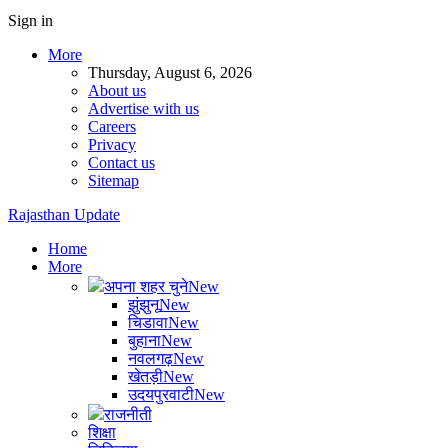
Sign in
More
Thursday, August 6, 2026
About us
Advertise with us
Careers
Privacy
Contact us
Sitemap
Rajasthan Update
Home
More
अपना शहर चुने
New
झुंझुनू
New
चिडावा
New
बुहाना
New
नवलगढ़
New
खेतड़ी
New
उदयपुरवाटी
New
राजनीती
शिक्षा