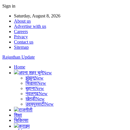
Sign in
Saturday, August 8, 2026
About us
Advertise with us
Careers
Privacy
Contact us
Sitemap
Rajasthan Update
Home
अपना शहर चुने
New
झुंझुनू
New
चिडावा
New
बुहाना
New
नवलगढ़
New
खेतड़ी
New
उदयपुरवाटी
New
राजनीती
शिक्षा
चिकित्सा
क्राइम