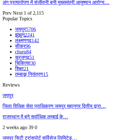
अंग प्रत्यारोपण में संजीवनी बनी मुख्यमंत्री आयुष्मान आरोग्य…
Prev
Next
1 of 2,115
Popular Topics
जयपुर
5706
झुंझुनू
2241
लक्ष्मणगढ़
142
सीकर
96
churu
84
सूरजगढ़
51
चिकित्सा
30
शिक्षा
21
तम्बाकू नियंत्रण
15
Reviews
जयपुर
जिला विधिक सेवा प्राधिकरण जयपुर महानगर द्वितीय द्वारा…
राजस्थान में बने सर्वाधिक लम्बाई के…
2 weeks ago
39
0
जयपुर सिटी ट्रांसपोर्ट सर्विसेज लिमिटेड…