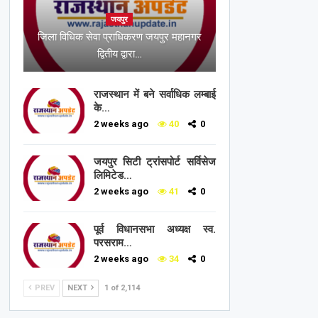
जयपुर
जिला विधिक सेवा प्राधिकरण जयपुर महानगर
द्वितीय द्वारा…
राजस्थान में बने सर्वाधिक लम्बाई
के…
2 weeks ago
40
0
जयपुर सिटी ट्रांसपोर्ट सर्विसेज
लिमिटेड…
2 weeks ago
41
0
पूर्व विधानसभा अध्यक्ष स्व.
परसराम…
2 weeks ago
34
0
PREV
NEXT
1 of 2,114