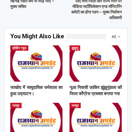
महंगाई राहत कैंप से जोड़े जाएँ –
लिए सभी जिलों और राज्य स्तर पर
मुख्य सचिव
मीडिया सर्टीफिकेशन एण्ड मॉनिटरिंग
कमेटी का होगा गठन – मुख्य निर्वाचन
अधिकारी
You Might Also Like
All
ब्रेकिंग न्यूज़
झुंझुनू
जाखोद में सामूदायिक धर्मशाला का
नूआ निवासी ज़ाकिर झुंझुनूंवाला कों
हुआ उद्घाटन।
जिला काँग्रेस प्रवक्ता बनाया गया
जयपुर
जयपुर