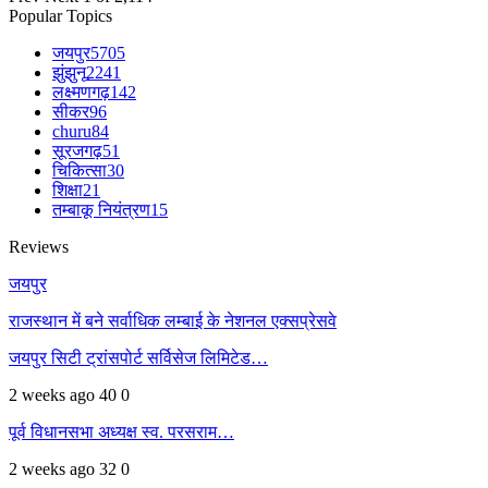
Popular Topics
जयपुर
5705
झुंझुनू
2241
लक्ष्मणगढ़
142
सीकर
96
churu
84
सूरजगढ़
51
चिकित्सा
30
शिक्षा
21
तम्बाकू नियंत्रण
15
Reviews
जयपुर
राजस्थान में बने सर्वाधिक लम्बाई के नेशनल एक्सप्रेसवे
जयपुर सिटी ट्रांसपोर्ट सर्विसेज लिमिटेड…
2 weeks ago
40
0
पूर्व विधानसभा अध्यक्ष स्व. परसराम…
2 weeks ago
32
0