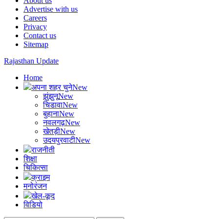
About us
Advertise with us
Careers
Privacy
Contact us
Sitemap
Rajasthan Update
Home
अपना शहर चुने
New
झुंझुनू
New
चिडावा
New
बुहाना
New
नवलगढ़
New
खेतड़ी
New
उदयपुरवाटी
New
राजनीती
शिक्षा
चिकित्सा
क्राइम
मनोरंजन
खेल-कूद
विडियो