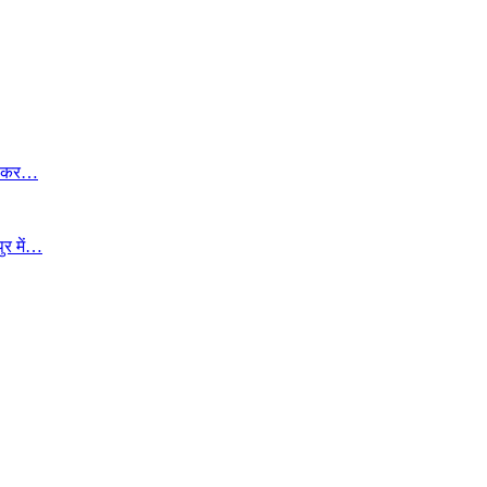
 की कर…
ुर में…