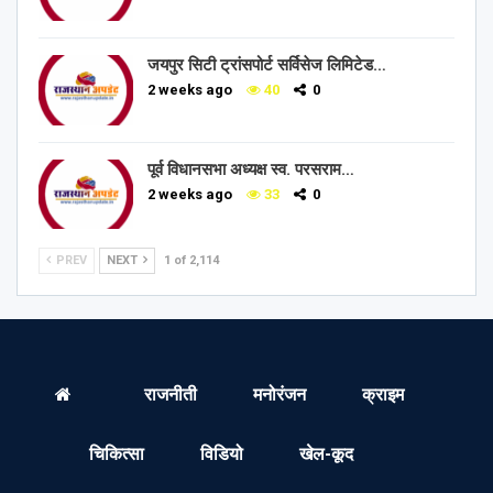
जयपुर सिटी ट्रांसपोर्ट सर्विसेज लिमिटेड…
2 weeks ago
40
0
पूर्व विधानसभा अध्यक्ष स्व. परसराम…
2 weeks ago
33
0
PREV
NEXT
1 of 2,114
राजनीती
मनोरंजन
क्राइम
चिकित्सा
विडियो
खेल-कूद