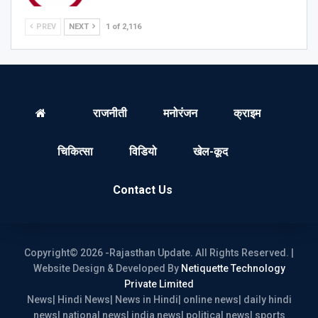
PREV
NEXT
1 of 2,116
राजनीती
मनोरंजन
क्राइम
चिकित्सा
विडियो
खेल-कूद
Contact Us
Copyright© 2026 -Rajasthan Update. All Rights Reserved. |
Website Design & Developed By
Netiquette Technology
Private Limited
News| Hindi News| News in Hindi| online news| daily hindi
news| national news| india news| political news| sports