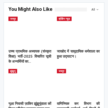
You Might Also Like
All
जयपुर
ब्रेकिंग न्यूज़
उच्च प्राथमिक अध्यापक (संस्कृत
जाखोद में सामूदायिक धर्मशाला का
शिक्षा) भर्ती-2025 विचारित सूची
हुआ उद्घाटन।
के अभ्यर्थियों का…
झुंझुनू
जयपुर
नूआ निवासी ज़ाकिर झुंझुनूंवाला कों
वाणिज्यिक कर विभाग की