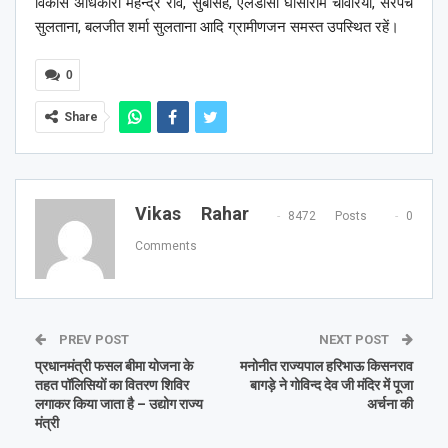
विकास अधिकारी महेन्द्र राव, सुबेसिंह, एलडीसी घासीराम चावरिया, सरपंच
सुलताना, बलजीत शर्मा सुलताना आदि ग्रामीणजन समस्त उपस्थित रहें।
0
Share
Vikas Rahar
8472 Posts
0
Comments
PREV POST
NEXT POST
प्रधानमंत्री फसल बीमा योजना के
मनोनीत राज्यपाल हरिभाऊ किसनराव
तहत पॉलिसियों का वितरण शिविर
बागड़े ने गोविन्द देव जी मंदिर में पूजा
लगाकर किया जाता है – उद्योग राज्य
अर्चना की
मंत्री