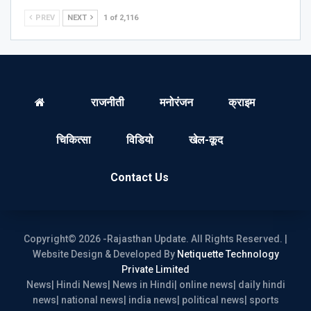
PREV
NEXT
1 of 2,116
राजनीती
मनोरंजन
क्राइम
चिकित्सा
विडियो
खेल-कूद
Contact Us
Copyright© 2026 -Rajasthan Update. All Rights Reserved. |
Website Design & Developed By
Netiquette Technology
Private Limited
News| Hindi News| News in Hindi| online news| daily hindi
news| national news| india news| political news| sports