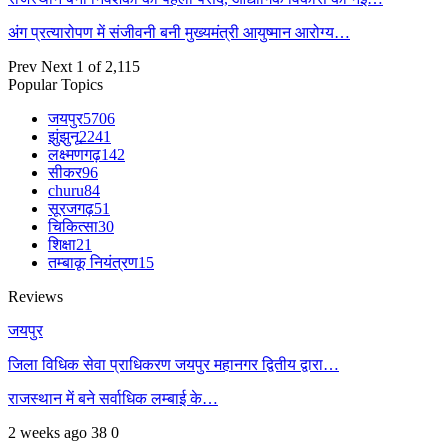
अंग प्रत्यारोपण में संजीवनी बनी मुख्यमंत्री आयुष्मान आरोग्य…
Prev
Next
1 of 2,115
Popular Topics
जयपुर
5706
झुंझुनू
2241
लक्ष्मणगढ़
142
सीकर
96
churu
84
सूरजगढ़
51
चिकित्सा
30
शिक्षा
21
तम्बाकू नियंत्रण
15
Reviews
जयपुर
जिला विधिक सेवा प्राधिकरण जयपुर महानगर द्वितीय द्वारा…
राजस्थान में बने सर्वाधिक लम्बाई के…
2 weeks ago
38
0