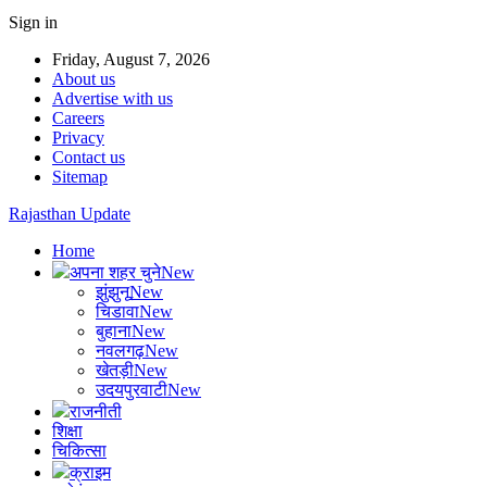
Sign in
Friday, August 7, 2026
About us
Advertise with us
Careers
Privacy
Contact us
Sitemap
Rajasthan Update
Home
अपना शहर चुने
New
झुंझुनू
New
चिडावा
New
बुहाना
New
नवलगढ़
New
खेतड़ी
New
उदयपुरवाटी
New
राजनीती
शिक्षा
चिकित्सा
क्राइम