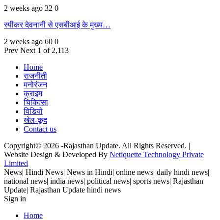
2 weeks ago
32
0
स्पीकर देवनानी से एसबीआई के मुख्य…
2 weeks ago
60
0
Prev
Next
1 of 2,113
Home
राजनीती
मनोरंजन
क्राइम
चिकित्सा
विडियो
खेल-कूद
Contact us
Copyright© 2026 -Rajasthan Update. All Rights Reserved. |
Website Design & Developed By
Netiquette Technology Private
Limited
News| Hindi News| News in Hindi| online news| daily hindi news|
national news| india news| political news| sports news| Rajasthan
Update| Rajasthan Update hindi news
Sign in
Home