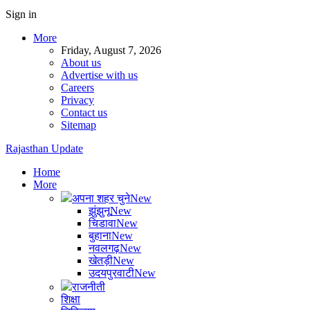
Sign in
More
Friday, August 7, 2026
About us
Advertise with us
Careers
Privacy
Contact us
Sitemap
Rajasthan Update
Home
More
अपना शहर चुने
New
झुंझुनू
New
चिडावा
New
बुहाना
New
नवलगढ़
New
खेतड़ी
New
उदयपुरवाटी
New
राजनीती
शिक्षा