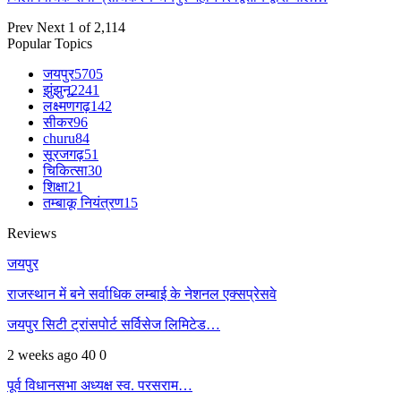
Prev
Next
1 of 2,114
Popular Topics
जयपुर
5705
झुंझुनू
2241
लक्ष्मणगढ़
142
सीकर
96
churu
84
सूरजगढ़
51
चिकित्सा
30
शिक्षा
21
तम्बाकू नियंत्रण
15
Reviews
जयपुर
राजस्थान में बने सर्वाधिक लम्बाई के नेशनल एक्सप्रेसवे
जयपुर सिटी ट्रांसपोर्ट सर्विसेज लिमिटेड…
2 weeks ago
40
0
पूर्व विधानसभा अध्यक्ष स्व. परसराम…