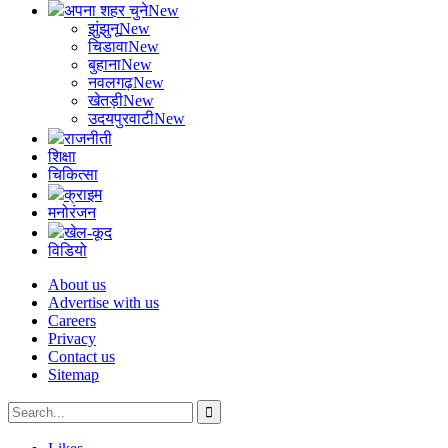
अपना शहर चुने
New
झुंझुनू
New
चिडावा
New
बुहाना
New
नवलगढ़
New
खेतड़ी
New
उदयपुरवाटी
New
राजनीती
शिक्षा
चिकित्सा
क्राइम
मनोरंजन
खेल-कूद
विडियो
About us
Advertise with us
Careers
Privacy
Contact us
Sitemap