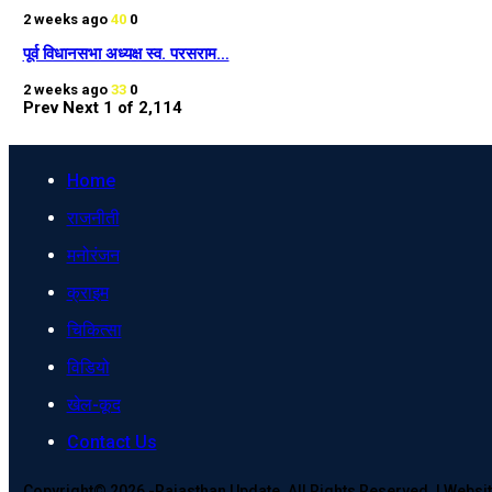
2 weeks ago
40
0
पूर्व विधानसभा अध्यक्ष स्व. परसराम…
2 weeks ago
33
0
Prev
Next
1 of 2,114
Home
राजनीती
मनोरंजन
क्राइम
चिकित्सा
विडियो
खेल-कूद
Contact Us
Copyright© 2026 -Rajasthan Update. All Rights Reserved. | Webs