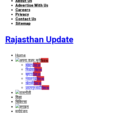
About Us
Advertise With Us
Careers
Privacy
Contact Us
Sitemap
Rajasthan Update
Home
अपना शहर चुने
New
झुंझुनू
New
चिडावा
New
बुहाना
New
नवलगढ़
New
खेतड़ी
New
उदयपुरवाटी
New
राजनीती
शिक्षा
चिकित्सा
क्राइम
मनोरंजन