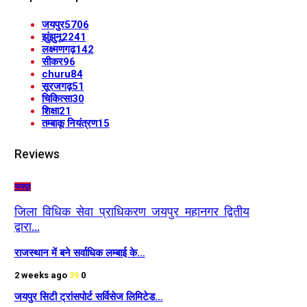
जयपुर
5706
झुंझुनू
2241
लक्ष्मणगढ़
142
सीकर
96
churu
84
सूरजगढ़
51
चिकित्सा
30
शिक्षा
21
तम्बाकू नियंत्रण
15
Reviews
जयपुर
जिला विधिक सेवा प्राधिकरण जयपुर महानगर द्वितीय
द्वारा…
राजस्थान में बने सर्वाधिक लम्बाई के…
2 weeks ago
39
0
जयपुर सिटी ट्रांसपोर्ट सर्विसेज लिमिटेड…