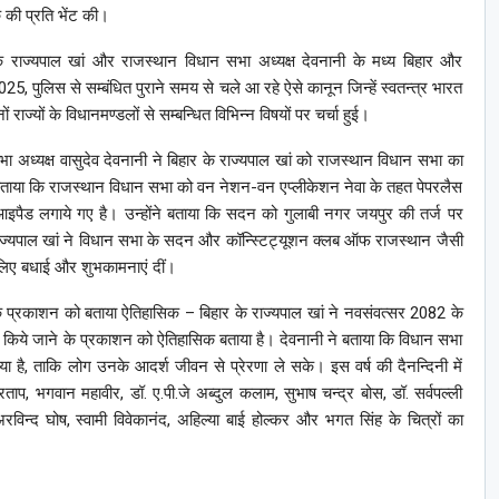
क की प्रति भेंट की।
के राज्‍यपाल खां और राजस्‍थान विधान सभा अध्‍यक्ष देवनानी के मध्‍य बिहार और
025, पुलिस से सम्‍बंधित पुराने समय से चले आ रहे ऐसे कानून जिन्‍हें स्‍वतन्‍त्र भारत
ाज्‍यों के विधानमण्‍डलों से सम्‍बन्धित विभिन्‍न विषयों पर चर्चा हुई।
ध्‍यक्ष वासुदेव देवनानी ने बिहार के राज्‍यपाल खां को राजस्‍थान विधान सभा का
ा कि राजस्‍थान विधान सभा को वन नेशन-वन एप्‍लीकेशन नेवा के तहत पेपरलैस
आइपैड लगाये गए है। उन्‍होंने बताया कि सदन को गुलाबी नगर जयपुर की तर्ज पर
 राज्‍यपाल खां ने विधान सभा के सदन और कॉन्स्टिट्यूशन क्‍लब ऑफ राजस्‍थान जैसी
े लिए बधाई और शुभकामनाएं दीं।
 के प्रकाशन को बताया ऐतिहासिक – बिहार के राज्‍यपाल खां ने नवसंवत्सर 2082 के
्भ किये जाने के प्रकाशन को ऐतिहासिक बताया है। देवनानी ने बताया कि विधान सभा
 गया है, ताकि लोग उनके आदर्श जीवन से प्रेरणा ले सके। इस वर्ष की दैनन्दिनी में
ाप, भगवान महावीर, डॉ. ए.पी.जे अब्‍दुल कलाम, सुभाष चन्‍द्र बोस, डॉ. सर्वपल्‍ली
विन्‍द घोष, स्‍वामी विवेकानंद, अहिल्‍या बाई होल्‍कर और भगत सिंह के चित्रों का