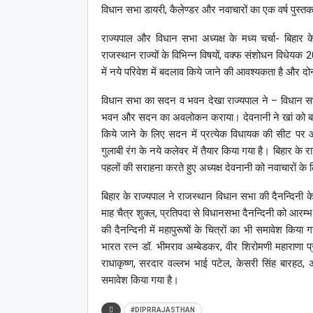
विधान सभा डायरी, कैलेण्‍डर और नवाचारों का एक वर्ष पुस्‍त
राज्‍यपाल और विधान सभा अध्‍यक्ष के मध्‍य चर्चा- बिहार 
राजस्‍थान राज्‍यों के विभिन्‍न विषयों, वक्‍फ संशोधन विधेयक 2
में नये परिवेश में बदलाव किये जाने की आवश्‍यकता है और दोनों र
विधान सभा का सदन व भवन देखा राज्‍यपाल ने – विधान सभा अ
भवन और सदन का अवलोकन कराया। देवनानी ने खां को बताय
किये जाने के लिए सदन में प्रत्‍येक विधायक की सीट पर 
गुलाबी रंग के नये कलेवर में तैयार किया गया है। बिहार के
पहलों की सराहना करते हुए अध्‍यक्ष देवनानी को नवाचारों क
बिहार के राज्‍यपाल ने राजस्‍थान विधान सभा की दैनन्दिनी
माह चैत्र शुक्ल, प्रतिपदा से विधानसभा दैनन्दिनी को आरम
की दैनन्दिनी में महापुरूषों के चित्रों का भी समावेश किया
भारत रत्न डॉ. भीमराव अम्बेडकर, वीर शिरोमणी महाराणा प्रत
राधाकृष्‍ण, सरदार वल्‍लभ भाई पटेल, केसरी सिंह बारहठ, अर
समावेश किया गया है।
#DIPRRAJASTHAN