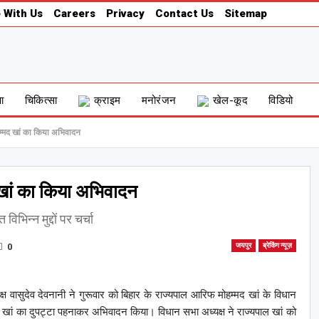
 With Us
Careers
Privacy
Contact Us
Sitemap
षा
चिकित्सा
क्राइम
मनोरंजन
खेल-कूद
विडियो
म्‍मद खां का किया अभिवादन
द खां का किया अभिवादन
भिन्‍न मुद्दों पर चर्चा
0
जयपुर
ब्रेकिंग न्यूज़
 वासुदेव देवनानी ने गुरूवार को बिहार के राज्‍यपाल आरिफ मोहम्‍मद खां के विधान
ी ने खां का दुपट्टा पहनाकर अभिवादन किया। विधान सभा अध्‍यक्ष ने राज्‍यपाल खां को