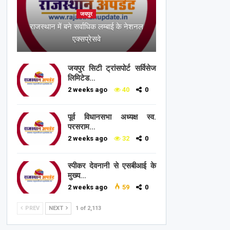
जयपुर
राजस्थान में बने सर्वाधिक लम्बाई के नेशनल
एक्सप्रेसवे
जयपुर सिटी ट्रांसपोर्ट सर्विसेज
लिमिटेड…
2 weeks ago
40
0
पूर्व विधानसभा अध्यक्ष स्व.
परसराम…
2 weeks ago
32
0
स्पीकर देवनानी से एसबीआई के
मुख्य…
2 weeks ago
59
0
PREV
NEXT
1 of 2,113