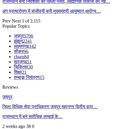
राजस्थान बना निवेशकों की पहली पसंद, औद्योगिक विकास की नई…
अंग प्रत्यारोपण में संजीवनी बनी मुख्यमंत्री आयुष्मान आरोग्य…
Prev
Next
1 of 2,115
Popular Topics
जयपुर
5706
झुंझुनू
2241
लक्ष्मणगढ़
142
सीकर
96
churu
84
सूरजगढ़
51
चिकित्सा
30
शिक्षा
21
तम्बाकू नियंत्रण
15
Reviews
जयपुर
जिला विधिक सेवा प्राधिकरण जयपुर महानगर द्वितीय द्वारा…
राजस्थान में बने सर्वाधिक लम्बाई के…
2 weeks ago
38
0