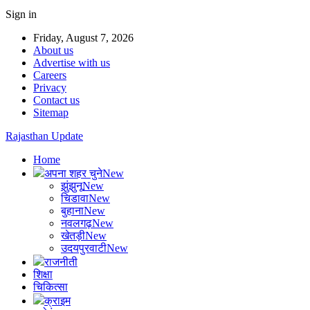
Sign in
Friday, August 7, 2026
About us
Advertise with us
Careers
Privacy
Contact us
Sitemap
Rajasthan Update
Home
अपना शहर चुने
New
झुंझुनू
New
चिडावा
New
बुहाना
New
नवलगढ़
New
खेतड़ी
New
उदयपुरवाटी
New
राजनीती
शिक्षा
चिकित्सा
क्राइम