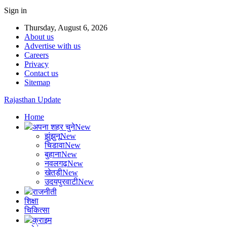
Sign in
Thursday, August 6, 2026
About us
Advertise with us
Careers
Privacy
Contact us
Sitemap
Rajasthan Update
Home
अपना शहर चुने
New
झुंझुनू
New
चिडावा
New
बुहाना
New
नवलगढ़
New
खेतड़ी
New
उदयपुरवाटी
New
राजनीती
शिक्षा
चिकित्सा
क्राइम