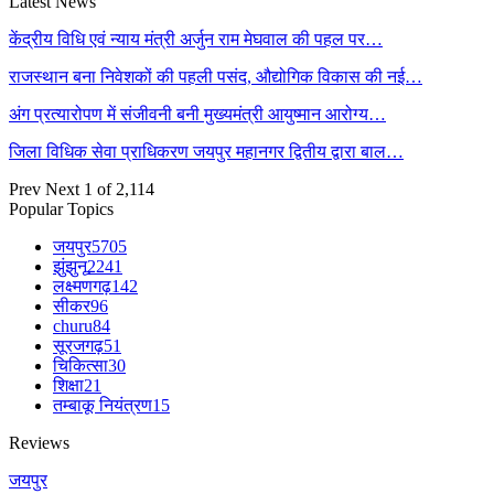
Latest News
केंद्रीय विधि एवं न्याय मंत्री अर्जुन राम मेघवाल की पहल पर…
राजस्थान बना निवेशकों की पहली पसंद, औद्योगिक विकास की नई…
अंग प्रत्यारोपण में संजीवनी बनी मुख्यमंत्री आयुष्मान आरोग्य…
जिला विधिक सेवा प्राधिकरण जयपुर महानगर द्वितीय द्वारा बाल…
Prev
Next
1 of 2,114
Popular Topics
जयपुर
5705
झुंझुनू
2241
लक्ष्मणगढ़
142
सीकर
96
churu
84
सूरजगढ़
51
चिकित्सा
30
शिक्षा
21
तम्बाकू नियंत्रण
15
Reviews
जयपुर