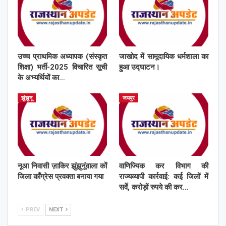
उच्च प्राथमिक अध्यापक (संस्कृत
जाखोद में सामूदायिक धर्मशाला का
शिक्षा) भर्ती-2025 विचारित सूची
हुआ उद्घाटन।
के अभ्यर्थियों का…
झुंझुनू
जयपुर
नूआ निवासी ज़ाकिर झुंझुनूंवाला कों
वाणिज्यिक कर विभाग की
जिला काँग्रेस प्रवक्ता बनाया गया
राज्यव्यापी कार्रवाई: कई जिलों में
सर्वे, करोड़ों रुपये की कर…
PREV
NEXT