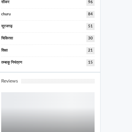
सीकर
96
churu
84
सूरजगढ़
51
चिकित्सा
30
शिक्षा
21
तम्बाकू नियंत्रण
15
Reviews