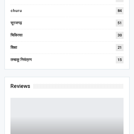
churu
84
सूरजगढ़
51
चिकित्सा
30
शिक्षा
21
तम्बाकू नियंत्रण
15
Reviews