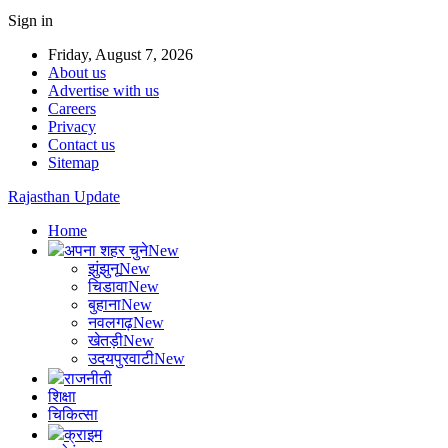
Sign in
Friday, August 7, 2026
About us
Advertise with us
Careers
Privacy
Contact us
Sitemap
Rajasthan Update
Home
अपना शहर चुने
New
झुंझुनू
New
चिडावा
New
बुहाना
New
नवलगढ़
New
खेतड़ी
New
उदयपुरवाटी
New
राजनीती
शिक्षा
चिकित्सा
क्राइम