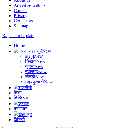
About us
Advertise with us
Careers
Privacy
Contact us
Sitemap
Rajasthan Update
Home
अपना शहर चुने
New
झुंझुनू
New
चिडावा
New
बुहाना
New
नवलगढ़
New
खेतड़ी
New
उदयपुरवाटी
New
राजनीती
शिक्षा
चिकित्सा
क्राइम
मनोरंजन
खेल-कूद
विडियो