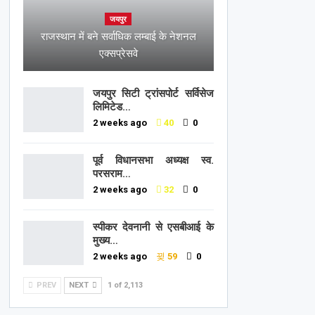
जयपुर
राजस्थान में बने सर्वाधिक लम्बाई के नेशनल
एक्सप्रेसवे
जयपुर सिटी ट्रांसपोर्ट सर्विसेज
लिमिटेड…
2 weeks ago
40
0
पूर्व विधानसभा अध्यक्ष स्व.
परसराम…
2 weeks ago
32
0
स्पीकर देवनानी से एसबीआई के
मुख्य…
2 weeks ago
59
0
PREV
NEXT
1 of 2,113