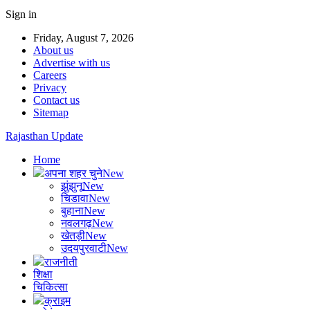
Sign in
Friday, August 7, 2026
About us
Advertise with us
Careers
Privacy
Contact us
Sitemap
Rajasthan Update
Home
अपना शहर चुने
New
झुंझुनू
New
चिडावा
New
बुहाना
New
नवलगढ़
New
खेतड़ी
New
उदयपुरवाटी
New
राजनीती
शिक्षा
चिकित्सा
क्राइम