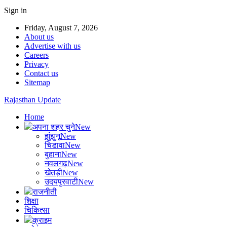
Sign in
Friday, August 7, 2026
About us
Advertise with us
Careers
Privacy
Contact us
Sitemap
Rajasthan Update
Home
अपना शहर चुने
New
झुंझुनू
New
चिडावा
New
बुहाना
New
नवलगढ़
New
खेतड़ी
New
उदयपुरवाटी
New
राजनीती
शिक्षा
चिकित्सा
क्राइम