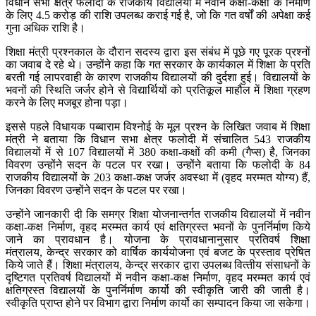
विधान सभा क्षेत्र फलोदी के राजकीय विद्यालयों में नवीन कक्षा-कक्षों के निर्माण
के लिए 4.5 करोड़ की राशि उपलब्ध कराई गई है, जो कि गत वर्षों की अपेक्षा कई
गुना अधिक राशि है।
शिक्षा मंत्री प्रश्नकाल के दौरान सदस्य द्वारा इस संबंध में पूछे गए पूरक प्रश्नों
का जवाब दे रहे थे। उन्होंने कहा कि गत सरकार के कार्यकाल में शिक्षा के प्रति
बरती गई लापरवाही के कारण राजकीय विद्यालयों की दुर्दशा हुई। विद्यालयों के
भवनों की स्थिति जर्जर होने से विद्यार्थियों को प्रतिकूल माहौल में शिक्षा ग्रहण
करने के लिए मजबूर होना पड़ा।
इससे पहले विधायक पब्बाराम विश्नोई के मूल प्रश्न के लिखित जवाब में शिक्षा
मंत्री ने बताया कि विधान सभा क्षेत्र फलोदी में संचालित 543 राजकीय
विद्यालयों में से 107 विद्यालयों में 380 कक्षा-कक्षों की कमी (गैप्‍स) है, जिनका
विवरण उन्होंने सदन के पटल पर रखा। उन्होंने बताया कि फलोदी के 84
राजकीय विद्यालयों के 203 कक्षा-कक्ष जर्जर अवस्‍था में (वृहद मरम्‍मत योग्‍य) हैं,
जिनका विवरण उन्होंने सदन के पटल पर रखा।
उन्होंने जानकारी दी कि समग्र शिक्षा योजनान्‍तर्गत राजकीय विद्यालयों में नवीन
कक्षा-कक्ष निर्माण, वृहद मरम्‍मत कार्य एवं क्षतिग्रस्‍त भवनों के पुनर्निर्माण किये
जाने का प्रावधान है। योजना के प्रावधानानुसार प्रतिवर्ष शिक्षा
मंत्रालय, केन्द्र सरकार को वार्षिक कार्ययोजना एवं बजट के प्रस्‍ताव प्रेषित
किये जाते हैं। शिक्षा मंत्रालय, केन्द्र सरकार द्वारा उपलब्‍ध वित्‍तीय संसाधनों के
दृष्टिगत प्रतिवर्ष विद्यालयों में नवीन कक्षा-कक्ष निर्माण, वृहद मरम्‍मत कार्य एवं
क्षतिग्रस्‍त विद्यालयों के पुनर्निर्माण कार्यो की स्‍वीकृति जारी की जाती है।
स्‍वीकृति प्राप्‍त होने पर विभाग द्वारा निर्माण कार्यो का सम्‍पादन किया जा सकेगा।