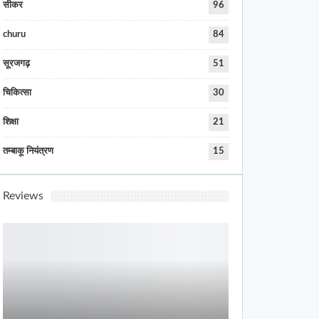
सीकर
96
churu
84
सूरजगढ़
51
चिकित्सा
30
शिक्षा
21
तम्बाकू नियंत्रण
15
Reviews