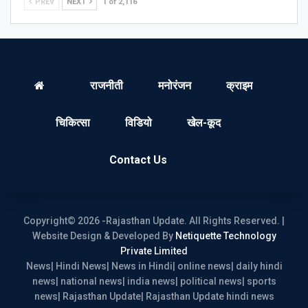
PREV
NEXT
1 of 2,116
राजनीती
मनोरंजन
क्राइम
चिकित्सा
विडियो
खेल-कूद
Contact Us
Copyright© 2026 -Rajasthan Update. All Rights Reserved. |
Website Design & Developed By
Netiquette Technology
Private Limited
News| Hindi News| News in Hindi| online news| daily hindi
news| national news| india news| political news| sports
news| Rajasthan Update| Rajasthan Update hindi news