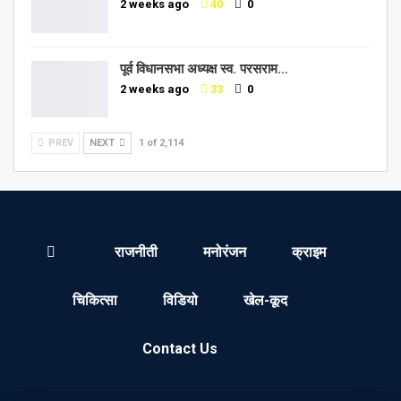
2 weeks ago
40
0
पूर्व विधानसभा अध्यक्ष स्व. परसराम…
2 weeks ago
33
0
PREV
NEXT
1 of 2,114
राजनीती
मनोरंजन
क्राइम
चिकित्सा
विडियो
खेल-कूद
Contact Us