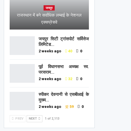
जयपुर
राजस्थान में बने सर्वाधिक लम्बाई के नेशनल
एक्सप्रेसवे
जयपुर सिटी ट्रांसपोर्ट सर्विसेज
लिमिटेड…
2 weeks ago
40
0
पूर्व विधानसभा अध्यक्ष स्व.
परसराम…
2 weeks ago
32
0
स्पीकर देवनानी से एसबीआई के
मुख्य…
2 weeks ago
59
0
PREV
NEXT
1 of 2,113