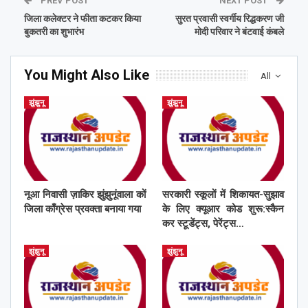
PREV POST
NEXT POST
जिला कलेक्टर ने फीता कटकर किया
सुरत प्रवासी स्वर्गीय रिद्धकरण जी
बुकतरी का शुभारंभ
मोदी परिवार ने बंटवाई कंबले
You Might Also Like
All
झुंझुनू
झुंझुनू
नूआ निवासी ज़ाकिर झुंझुनूंवाला कों
सरकारी स्कूलों में शिकायत-सुझाव
जिला काँग्रेस प्रवक्ता बनाया गया
के लिए क्यूआर कोड शुरू:स्कैन
कर स्टूडेंट्स, पेरेंट्स…
झुंझुनू
झुंझुनू