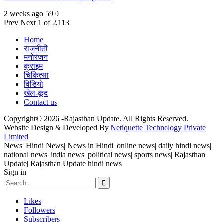
2 weeks ago
59
0
Prev
Next
1 of 2,113
Home
राजनीती
मनोरंजन
क्राइम
चिकित्सा
विडियो
खेल-कूद
Contact us
Copyright© 2026 -Rajasthan Update. All Rights Reserved. |
Website Design & Developed By
Netiquette Technology Private
Limited
News| Hindi News| News in Hindi| online news| daily hindi news|
national news| india news| political news| sports news| Rajasthan
Update| Rajasthan Update hindi news
Sign in
Likes
Followers
Subscribers