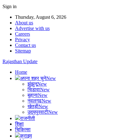
Sign in
Thursday, August 6, 2026
About us
Advertise with us
Careers
Privacy
Contact us
Sitemap
Rajasthan Update
Home
अपना शहर चुने
New
झुंझुनू
New
चिडावा
New
बुहाना
New
नवलगढ़
New
खेतड़ी
New
उदयपुरवाटी
New
राजनीती
शिक्षा
चिकित्सा
क्राइम