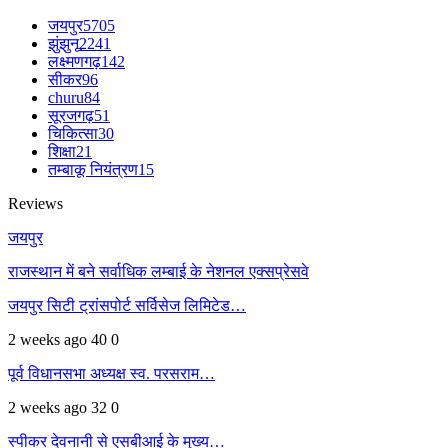
जयपुर
5705
झुंझुनू
2241
लक्ष्मणगढ़
142
सीकर
96
churu
84
सूरजगढ़
51
चिकित्सा
30
शिक्षा
21
तम्बाकू नियंत्रण
15
Reviews
जयपुर
राजस्थान में बने सर्वाधिक लम्बाई के नेशनल एक्सप्रेसवे
जयपुर सिटी ट्रांसपोर्ट सर्विसेज लिमिटेड…
2 weeks ago
40
0
पूर्व विधानसभा अध्यक्ष स्व. परसराम…
2 weeks ago
32
0
स्पीकर देवनानी से एसबीआई के मुख्य…