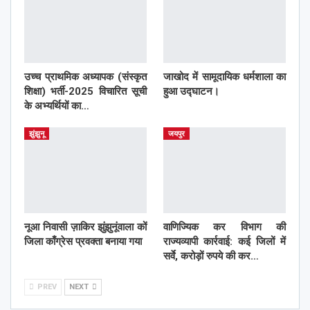
उच्च प्राथमिक अध्यापक (संस्कृत
जाखोद में सामूदायिक धर्मशाला का
शिक्षा) भर्ती-2025 विचारित सूची
हुआ उद्घाटन।
के अभ्यर्थियों का…
झुंझुनू
जयपुर
नूआ निवासी ज़ाकिर झुंझुनूंवाला कों
वाणिज्यिक कर विभाग की
जिला काँग्रेस प्रवक्ता बनाया गया
राज्यव्यापी कार्रवाई: कई जिलों में
सर्वे, करोड़ों रुपये की कर…
PREV
NEXT